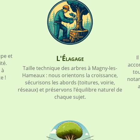
upe et
L'Élagage
I
té.
accom
Taille technique des arbres à Magny-les-
 à
to
Hameaux : nous orientons la croissance,
e !
nota
sécurisons les abords (toitures, voirie,
réseaux) et préservons l’équilibre naturel de
chaque sujet.