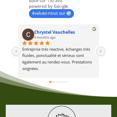
Basé sur 130 avis
powered by
G
o
o
g
l
e
évaluez-nous sur
Chrystel Vauchelles
4 months ago
Entreprise très réactive, échanges très 
L'ent
fluides, ponctualité et sérieux sont 
chez 
également au rendez-vous. Prestations 
boule
soignées.
l'arb
beauc
de ce
dange
l'aba
s'il a
sans 