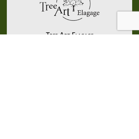
Tree Art Elagage
Elagueur Grimpeur dans les Yvelines
28 rue de Bruxelles
78990 Elancourt

06 44 11 92 73
Élagueur grimpeur – Tree Art Élagage
Basé à Élancourt, j’interviens dans les Yvelines pour
des travaux d’élagage, d’abattage et de démontage
réalisés dans le respect de l’arbre et des règles de
sécurité.