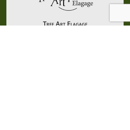
Tree Art Elagage
Elagueur Grimpeur dans les Yvelines
28 rue de Bruxelles
78990 Elancourt

06 44 11 92 73
Élagueur grimpeur – Tree Art Élagage
Basé à Élancourt, j’interviens dans les Yvelines pour
des travaux d’élagage, d’abattage et de démontage
réalisés dans le respect de l’arbre et des règles de
sécurité.