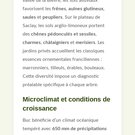
vallée de la Bièvre, les sols alluviaux
favorisent les
frênes
,
aulnes glutineux
,
saules
et
peupliers
. Sur le plateau de
Saclay, les sols argilo-limoneux portent
des
chênes pédonculés et sessiles
,
charmes
,
châtaigniers
et
merisiers
. Les
jardins privés accueillent les classiques
essences ornementales franciliennes :
marronniers, tilleuls, érables, bouleaux.
Cette diversité impose un diagnostic
préalable spécifique à chaque arbre.
Microclimat et conditions de
croissance
Buc bénéficie d’un climat océanique
tempéré avec
650 mm de précipitations