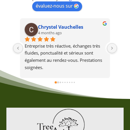
évaluez-nous sur
Chrystel Vauchelles
4 months ago
Entreprise très réactive, échanges très 
L'ent
fluides, ponctualité et sérieux sont 
chez 
également au rendez-vous. Prestations 
boule
soignées.
l'arb
beauc
de ce
dange
l'aba
s'il a
sans 