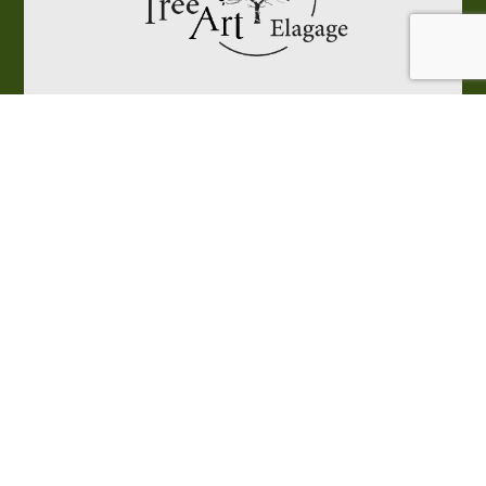
Tree Art Elagage
Elagueur Grimpeur dans les Yvelines
28 rue de Bruxelles
78990 Elancourt

06 44 11 92 73
Élagueur grimpeur – Tree Art Élagage
Basé à Élancourt, j’interviens dans les Yvelines pour
des travaux d’élagage, d’abattage et de démontage
réalisés dans le respect de l’arbre et des règles de
sécurité.