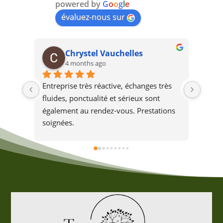
powered by
G
o
o
g
l
e
évaluez-nous sur
Chrystel Vauchelles
4 months ago
Entreprise très réactive, échanges très 
L'ent
fluides, ponctualité et sérieux sont 
chez 
également au rendez-vous. Prestations 
boule
soignées.
l'arb
beauc
de ce
dange
l'aba
s'il a
sans 