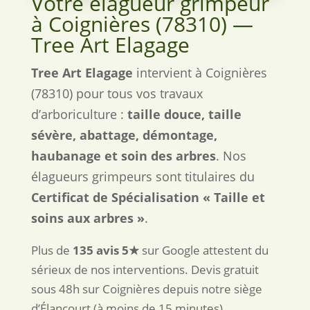
Votre élagueur grimpeur
à Coignières (78310) —
Tree Art Elagage
Tree Art Elagage
intervient à Coignières
(78310) pour tous vos travaux
d’arboriculture :
taille douce, taille
sévère, abattage, démontage,
haubanage et soin des arbres
. Nos
élagueurs grimpeurs sont titulaires du
Certificat de Spécialisation « Taille et
soins aux arbres »
.
Plus de
135 avis 5★
sur Google attestent du
sérieux de nos interventions. Devis gratuit
sous 48h sur Coignières depuis notre siège
d’Élancourt (à moins de 15 minutes).